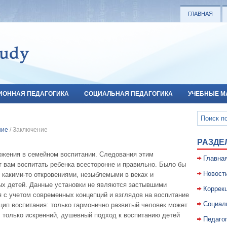
ГЛАВНАЯ
ИОННАЯ ПЕДАГОГИКА
СОЦИАЛЬНАЯ ПЕДАГОГИКА
УЧЕБНЫЕ М
ние
/ Заключение
РАЗДЕ
ожения в семейном воспитании. Следования этим
Главна
 вам воспитать ребенка всесторонне и правильно. Было бы
Новост
 какими-то откровениями, незыблемыми в веках и
х детей. Данные установки не являются застывшими
Коррекц
 с учетом современных концепций и взглядов на воспитание
Социал
цип воспитания: только гармонично развитый человек может
, только искренний, душевный подход к воспитанию детей
Педаго