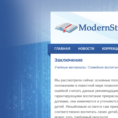
ГЛАВНАЯ
НОВОСТИ
КОРРЕКЦ
Заключение
Учебные материалы
/
Семейное воспита
Мы рассмотрели сейчас основные пол
положениям в известной мере позволит
ошибкой считать данные рекомендации
гарантирующими воспитание прекрасны
догмами, они изменяются и уточняются
детей. Незыблемым остается сам прин
соответственно воспитать своих детей
может дать требуемый результат .