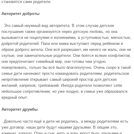
становятся сами родители.
Авторитет доброты
. Это самый неумный вид авторитета. В этом случае детское
послушание также ор­ганизуется через детскую любовь, но она
вызывается не поцелуями и излияниями, а уступчивостью, мягкостью,
добротой родителей. Папа или мама выступают перед ре­бёнком в
образе доброго ангела. Они всё разрешают, им ничего не жаль, они не
скупые, они замечательные роди­тели. Они боятся всяких конфликтов,
они предпочитают семейный мир, они готовы чем угодно
пожертвовать, толь­ко бы всё было благополучно. Очень скоро в такой
семье дети начинают просто командовать родителями, родительское
непротивление открывает самый широкий простор для детских
желаний, капризов, требований. Иногда родители позволяют себе
небольшое сопротивление, но уже поздно, в семье уже образовался
вредный опыт.
Авторитет дружбы
. Довольно часто ещё и дети не родились, а между родителями есть
уже договор: наши дети будут нашими друзьями. В общем это,
конечно, хорошо. Отец и сын, мать и дочь могут быть друзьями и