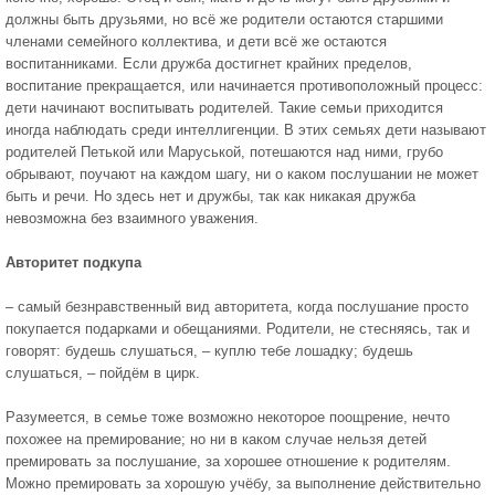
должны быть друзьями, но всё же родители остаются старшими
членами семейного коллектива, и дети всё же остаются
воспитанниками. Если дружба достигнет крайних пределов,
воспитание прекращается, или начинается противоположный процесс:
дети начинают воспитывать роди­телей. Такие семьи приходится
иногда наблюдать среди интеллигенции. В этих семьях дети называют
родителей Петькой или Маруськой, потешаются над ними, грубо
обрывают, поучают на каждом шагу, ни о каком послушании не может
быть и речи. Но здесь нет и дружбы, так как никакая дружба
невозможна без взаимного уважения.
Авторитет подкупа
– самый безнравственный вид авторитета, когда послушание просто
покупается по­дарками и обещаниями. Родители, не стесняясь, так и
говорят: будешь слушаться, – куплю тебе лошадку; будешь
слушаться, – пойдём в цирк.
Разумеется, в семье тоже возможно некоторое поощ­рение, нечто
похожее на премирование; но ни в каком слу­чае нельзя детей
премировать за послушание, за хорошее отношение к родителям.
Можно премировать за хорошую учёбу, за выполнение действительно