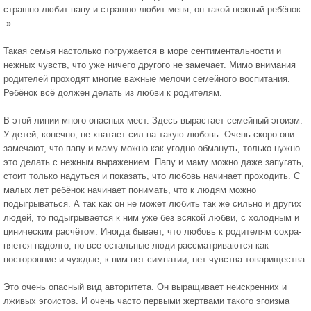
страшно любит папу и страшно любит меня, он такой нежный ребёнок
.»
Такая семья настолько погружается в море сентимен­тальности и
нежных чувств, что уже ничего другого не замечает. Мимо внимания
родителей проходят многие важные мелочи семейного воспитания.
Ребёнок всё дол­жен делать из любви к родителям.
В этой линии много опасных мест. Здесь вырастает семейный эгоизм.
У детей, конечно, не хватает сил на такую любовь. Очень скоро они
замечают, что папу и маму мож­но как угодно обмануть, только нужно
это делать с неж­ным выражением. Папу и маму можно даже запугать,
стоит только надуться и показать, что любовь начинает проходить. С
малых лет ребёнок начинает понимать, что к людям можно
подыгрываться. А так как он не может любить так же сильно и других
людей, то подыгрывается к ним уже без всякой любви, с холодным и
циническим расчётом. Иногда бывает, что любовь к родителям сохра­
няется надолго, но все остальные люди рассматриваются как
посторонние и чуждые, к ним нет симпатии, нет чув­ства товарищества.
Это очень опасный вид авторитета. Он выращивает неискренних и
лживых эгоистов. И очень часто первыми жертвами такого эгоизма