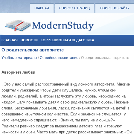
ГЛАВНАЯ
СПИСОК СТРАНИЦ
ПОИСК ПО САЙТУ
ГЛАВНАЯ
НОВОСТИ
КОРРЕКЦИОННАЯ ПЕДАГОГИКА
О родительском авторитете
СОЦИАЛЬНАЯ ПЕДАГОГИКА
УЧЕБНЫЕ МАТЕРИАЛЫ
Учебные материалы
/
Семейное воспитание
/ О родительском авторитете
Авторитет любви
. Это у нас самый распространённый вид ложного авторитета. Многие
родители убеждены: чтобы дети слушались, нужно, чтобы они
любили, родителей, а чтобы заслужить эту любовь, необхо­димо на
каждом шагу показывать детям свою родитель­скую любовь. Нежные
слова, бесконечные лобзания, ласки, признания сыплются на детей в
совершенно избыточном количестве. Если ребёнок не слушается, у
него немедленно спрашивают: «Значит, ты папу не любишь?»
Родители ревниво следят за выражением детских глаз и требуют
нежности и любви. Часто мать при детях рассказывает знакомым: «Он