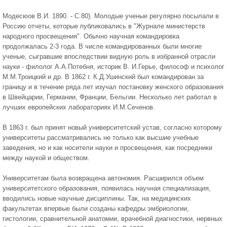
Модесюов В.И. 1890. - С.80). Молодые ученые регулярно посылали в
Россию отчеты, которые публиковались в "Журнале министерств
народного просвещения". Обычно научная командировка
продолжалась 2-3 года. В числе командированных были многие
ученые, сыгравшие впоследствии видную роль в избранной отрасли
науки - филолог А.А.Потебня, историк В. И.Герье, философ и психолог
М.М.Троицкий и др. В 1862 г. К.Д.Ушинский был командирован за
границу и в течение ряда лет изучал постановку женского образования
в Швейцарии, Германии, Франции, Бельгии. Несколько лет работал в
лучших европейских лабораториях И.М.Сеченов.
В 1863 г. был принят новый университетский устав, согласно которому
университеты рассматривались не только как высшие учебные
заведения, но и как носители науки и просвещения, как посредники
между наукой и обществом.
Университетам была возвращена автономия. Расширился объем
университетского образования, появилась научная специализация,
вводились новые научные дисциплины. Так, на медицинских
факультетах впервые были созданы кафедры эмбриологии,
гистологии, сравнительной анатомии, врачебной диагностики, нервных