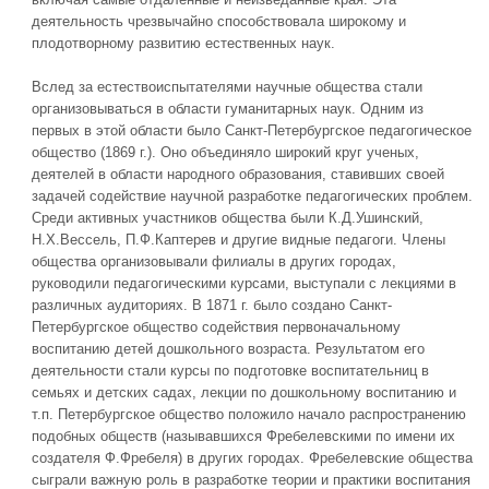
деятельность чрезвычайно способствовала широкому и
плодотворному развитию естественных наук.
Вслед за естествоиспытателями научные общества стали
организовываться в области гуманитарных наук. Одним из
первых в этой области было Санкт-Петербургское педагогическое
общество (1869 г.). Оно объединяло широкий круг ученых,
деятелей в области народного образования, ставивших своей
задачей содействие научной разработке педагогических проблем.
Среди активных участников общества были К.Д.Ушинский,
Н.Х.Вессель, П.Ф.Каптерев и другие видные педагоги. Члены
общества организовывали филиалы в других городах,
руководили педагогическими курсами, выступали с лекциями в
различных аудиториях. В 1871 г. было создано Санкт-
Петербургское общество содействия первоначальному
воспитанию детей дошкольного возраста. Результатом его
деятельности стали курсы по подготовке воспитательниц в
семьях и детских садах, лекции по дошкольному воспитанию и
т.п. Петербургское общество положило начало распространению
подобных обществ (называвшихся Фребелевскими по имени их
создателя Ф.Фребеля) в других городах. Фребелевские общества
сыграли важную роль в разработке теории и практики воспитания