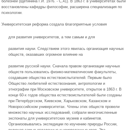
болезней (Щетинина Г.И. 1976. - С,41). В 1863 г. в университетах были
восстановлены кафедры философии, расширена специализация по
психологии.
Университетская реформа создала благоприятные условия
для развития университетов, а тем самым и для
развития науки. Следствием этого явилась организация научных
обществ, оказавших огромное влияние на
развитие русской науки. Сначала правом организации научных
обществ пользовались физико-математические факультеты,
создавшие общества естествоиспытателей. Первым было
Общество любителей естествознания, антропологии и
этнографии при Московском университете, открытое в 1863 г. В
конце 60-х годов общества естествоиспытателей были созданы
при Петербургском, Киевском, Харьковском, Казанском и
Новороссийском университетах. Члены этих обществ провели
множество научных исследований, собрали многочисленные
экспонаты для университетских музеев и кабинетов.
Организовывались экспедиции по изучению природы России,
включая самые отдаленные и неизведанные края. Эта