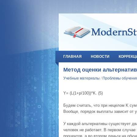
ГЛАВНАЯ
НОВОСТИ
КОРРЕКЦ
Метод оценки альтернатив
Учебные материалы
/
Проблемы обучени
Y= (L(1+p/100))^K. (5)
Будем считать, что при нецелом K сум
Вообще, порядок выплаты зависит от у
У каждой альтернативы существует два
человек не работает. В первом случае 
процентов, а во втором деньги на обу