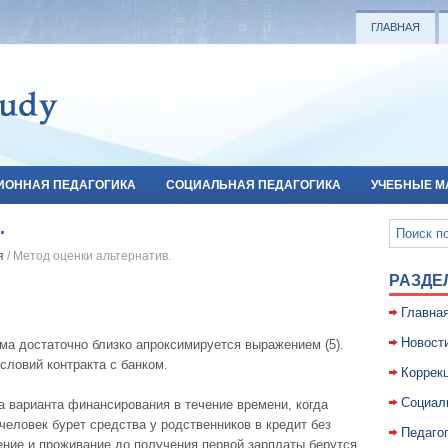
ГЛАВНАЯ
ИОННАЯ ПЕДАГОГИКА
СОЦИАЛЬНАЯ ПЕДАГОГИКА
УЧЕБНЫЕ М
.
я
/ Метод оценки альтернатив.
РАЗДЕ
Главна
Новост
ма достаточно близко апроксимируется выражением (5).
словий контракта с банком.
Коррекц
Социал
 варианта финансирования в течение времени, когда
человек бурет средства у родственников в кредит без
Педаго
чение и проживание до получения первой зарплаты берутся