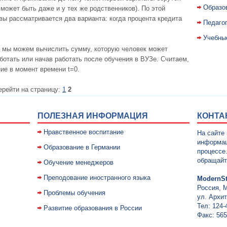
Образо
 может быть даже и у тех же родственников). По этой
вы рассматривается два варианта: когда процента кредита
Педаго
Учебны
 мы можем вычислить сумму, которую человек может
аботать или начав работать после обучения в ВУЗе. Считаем,
ие в момент времени t=0.
ерейти на страницу:
1
2
ПОЛЕЗНАЯ ИНФОРМАЦИЯ
КОНТА
Нравственное воспитание
На сайте
информац
Образование в Германии
процессе
обращайт
Обучение менеджеров
Преподование иностранного языка
ModernSt
Россия, 
Проблемы обучения
ул. Архит
Тел: 124-
Развитие образования в России
Факс: 565