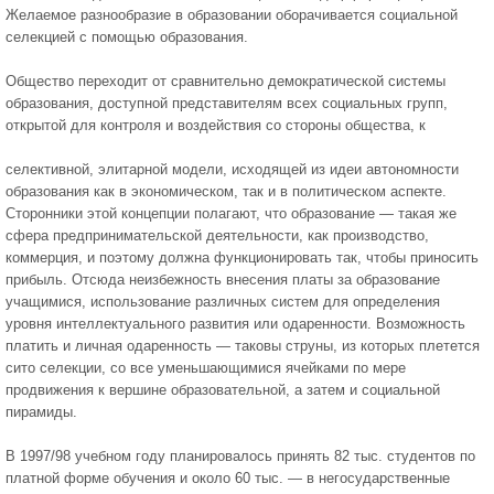
Желаемое разнообразие в образовании оборачивается социальной
селекцией с помощью образования.
Общество переходит от сравнительно демократической системы
образования, дос­тупной представителям всех социальных групп,
открытой для контроля и воздействия со стороны общества, к
селективной, элитарной модели, исходящей из идеи автономно­сти
образования как в экономическом, так и в политическом аспекте.
Сторонники этой концепции полагают, что образование — такая же
сфера предпринимательской деятель­ности, как производство,
коммерция, и поэтому должна функционировать так, чтобы приносить
прибыль. Отсюда неизбежность внесения платы за образование
учащимися, использование различных систем для определения
уровня интеллектуального развития или одаренности. Возможность
платить и личная одаренность — таковы струны, из ко­торых плетется
сито селекции, со все уменьшающимися ячейками по мере
продвижения к вершине образовательной, а затем и социальной
пирамиды.
В 1997/98 учебном году планировалось принять 82 тыс. студентов по
платной форме обучения и около 60 тыс. — в негосударственные