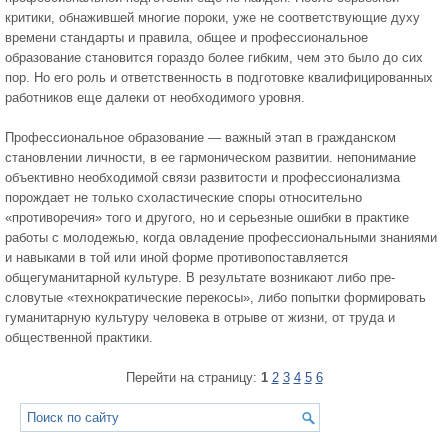
критики, обнажившей многие пороки, уже не соответст­вующие духу
времени стандарты и правила, общее и профессиональное
образование становится гораздо более гибким, чем это было до сих
пор. Но его роль и ответствен­ность в подготовке квалифицированных
работников еще далеки от необходимого уровня.
Профессиональное образование — важный этап в гражданском
становлении лично­сти, в ее гармоническом развитии. непонимание
объективно необходимой связи разви­тости и профессионализма
порождает не только схоластические споры относительно
«противоречия» того и другого, но и серьезные ошибки в практике
работы с молоде­жью, когда овладение профессиональными знаниями
и навыками в той или иной форме противопоставляется
общегуманитарной культуре. В результате возникают либо пре­
словутые «технократические перекосы», либо попытки формировать
гуманитарную культуру человека в отрыве от жизни, от труда и
общественной практики.
Перейти на страницу:
1
2
3
4
5
6