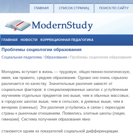
ГЛАВНАЯ
СПИСОК СТРАНИЦ
ПОИСК ПО САЙТУ
ГЛАВНАЯ
НОВОСТИ
КОРРЕКЦИОННАЯ ПЕДАГОГИКА
Проблемы социологии образования
СОЦИАЛЬНАЯ ПЕДАГОГИКА
УЧЕБНЫЕ МАТЕРИАЛЫ
Социальная педагогика
/
Образование
/ Проблемы социологии образования
Молодежь вступает в жизнь — трудовую, общественно-политическую,
имея, как правило, среднее образование. Однако оно очень серьезно
различается по качеству. Зна­чительные различия зависят от
социальных факторов: в специализированных школах с углубленным
изучением отдельных предметов оно выше, чем в обычных массовых;
в городских школах выше, чем в сельских; в дневных выше, чем в
вечерних (сменных). Эти различия углубились в связи с переходом
страны к рыночным отношениям. Появи­лись элитные школы (лицеи,
гимназии). Система получения образования явно
становится одним из показателей социальной дифференциации.