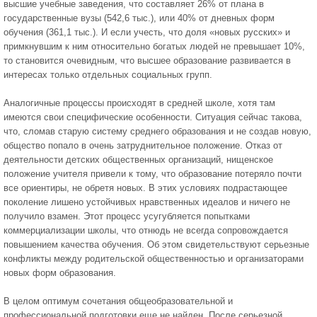
высшие учебные заведения, что со­ставляет 26% от плана в
государственные вузы (542,6 тыс.), или 40% от дневных форм
обучения (361,1 тыс.). И если учесть, что доля «новых русских» и
примкнувшим к ним относительно богатых людей не превышает 10%,
то становится очевидным, что высшее образование развивается в
интересах только отдельных социальных групп.
Аналогичные процессы происходят в средней школе, хотя там
имеются свои специ­фические особенности. Ситуация сейчас такова,
что, сломав старую систему среднего образования и не создав новую,
общество попало в очень затруднительное положение. Отказ от
деятельности детских общественных организаций, нищенское
положение учи­теля привели к тому, что образование потеряло почти
все ориентиры, не обретя новых. В этих условиях подрастающее
поколение лишено устойчивых нравственных идеалов и ничего не
получило взамен. Этот процесс усугубляется попытками
коммерциализации школы, что отнюдь не всегда сопровождается
повышением качества обучения. Об этом свидетельствуют серьезные
конфликты между родительской общественностью и орга­низаторами
новых форм образования.
В целом оптимум сочетания общеобразовательной и
профессиональной подготовки еще не найден. После серьезной