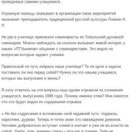
проводимых самими учащимися.
Огромную помощь оказывает в организации таких мероприятий
оказывает преподаватель традиционной русской культуры Ложкин А.
Н.
Не раз в училище приезжали семинаристы из Тобольской духовной
семинарии. Можно наблюдать на сколько вызывает живой интерес у
наших «ПТУшников» общение с семинаристами. Это видно по
вопросам которые задают ученики.
Правильный ли путь избрало наше училище? Те ли цели и задачи
поставило ли оно перед собой? Нужно ли это нашим учащимся,
которых мы выпускаем в жизнь?
Я хочу ответить на эти вопросы еще одним отрывком из сочинения
учащегося, выпускника 1998 года. Почему именно этим? Мне кажется
что это будет видно из содержания отрывка:
« Не без содрогания я вспоминаю свой недавний путь: подвалы,
наркотики, дурман. Теперь я точно знаю это наваждение демонов.
Человек добровольно вступает сними в контакт и уже не во власти на
собой. Учеба, дом, мамины слезы – все как в тумане. Тебе не