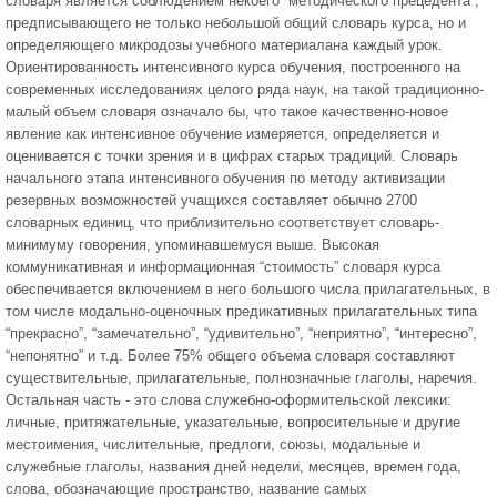
словаря является соблюдением некоего “методического прецедента”,
предписывающего не только небольшой общий словарь курса, но и
определяющего микродозы учебного материалана каждый урок.
Ориентированность интенсивного курса обучения, построенного на
современных исследованиях целого ряда наук, на такой традиционно-
малый объем словаря означало бы, что такое качественно-новое
явление как интенсивное обучение измеряется, определяется и
оценивается с точки зрения и в цифрах старых традиций. Словарь
начального этапа интенсивного обучения по методу активизации
резервных возможностей учащихся составляет обычно 2700
словарных единиц, что приблизительно соответствует словарь-
минимуму говорения, упоминавшемуся выше. Высокая
коммуникативная и информационная “стоимость” словаря курса
обеспечивается включением в него большого числа прилагательных, в
том числе модально-оценочных предикативных прилагательных типа
“прекрасно”, “замечательно”, “удивительно”, “неприятно”, “интересно”,
“непонятно” и т.д. Более 75% общего объема словаря составляют
существительные, прилагательные, полнозначные глаголы, наречия.
Остальная часть - это слова служебно-оформительской лексики:
личные, притяжательные, указательные, вопросительные и другие
местоимения, числительные, предлоги, союзы, модальные и
служебные глаголы, названия дней недели, месяцев, времен года,
слова, обозначающие пространство, название самых