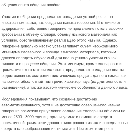
общения опыта общения вообще.
Участие в общении предполагает овладение устной речью на
иностранном языке, т.е. создание навыка говорения. В отличие от
аудирования, собственно говорение не предъявляет столь высоких
требований к объему словаря, объему языкового материала как
условию, обеспечивающему реализацию этого навыка. Однако,
говорение довольно жестко устанавливает объем необходимого
минимума словарного и вообще языкового материала, которым
должен овладеть обучаемый для полноценного участия его как
личности в процессе общения. Этот минимум, кроме словарного и
грамматического материала языка, предполагает овладение целым
рядом основных экстралингвистичесчких средств данного языка, как
например, абсолютный темп речи, характер пауз (их длительность и
размещение), а так же жесто-мимические особенности данного языка.
Исследования показывают, что создание достаточно
автоматизированного, хотя и не достаточно совершенного навыка
говорения возможно при условии овладения словарным объемом не
менее 2500 - 3000 единиц, организуемых с помощью средств
нормативной грамматики данного ниостранного языка и определенных
средств словообразования и стилистики. При этом темп речи