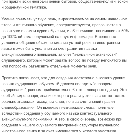
при практически неограниченной бытовой, общественно-политической
и общенаучной тематике.
Умение понимать устную речь, вырабатываемое на самом начальном
этапе интенсивного обучения, совершенствуется, преврашается в
навык уже в самом курсе обучения, и обеспечивает понимание от 50%
до 100% объема получаемой на слух информации. В реальных
условиях общения объем понимания устной речи на иностранном
языке может быть увеличен за счет развития навыка
антиципированного понимания, за счет “иноязычной активности”
слушающего, который может задать вопрос по поводу непонятого им
или попросить разъяснить отдельные моменты речи.
Практика показывает, что для создания достаточно высокого уровня
навыка аудирования обучаемый должен овладеть “словарем
аудирования”, равным приблизительно 6 тыс. словарных единиц. Это
особый вид словаря, знание которого реализуется за счет не только
реально знакомых, исходных слов, но и за счет знаний правил
словообразования. Он включает незнакомые слова, понятные
вследствии создания у обучаемого навыка контекстуального
антиципируемого понимания. А это, в свою очередь, возможно при
создании у нашего обучаемого внутренней структуры изучаемого
иностранного языка и за счет имеющегося у каждого участника