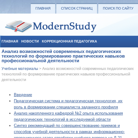
ГЛАВНАЯ
СПИСОК СТРАНИЦ
ПОИСК ПО САЙТУ
ГЛАВНАЯ
НОВОСТИ
КОРРЕКЦИОННАЯ ПЕДАГОГИКА
Анализ возможностей современных педагогических
СОЦИАЛЬНАЯ ПЕДАГОГИКА
УЧЕБНЫЕ МАТЕРИАЛЫ
технологий по формированию практических навыков
профессиональной деятельности
Учебные материалы
> Анализ возможностей современных педагогических
технологий по формированию практических навыков профессиональной
деятельности
Введение
Педагогическая система и педагогическая технология, их
роль в формировании специалиста заданного профиля
Анализ накопленного кафедрой №2 опыта использования
педагогических технологий в исследуемой области
Синтез рекомендаций по совершенствованию приемов и
способов учебной деятельности в рамках информационно-
операционного этапа отработки учебного вопроса на Д-21.