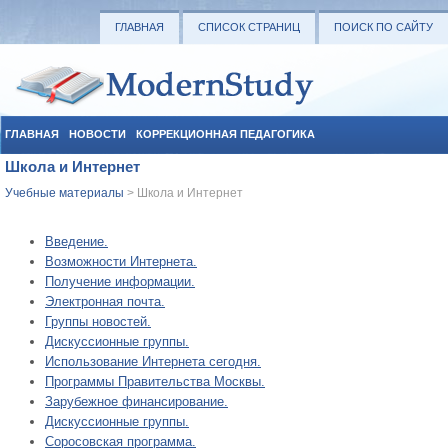
ГЛАВНАЯ
СПИСОК СТРАНИЦ
ПОИСК ПО САЙТУ
ГЛАВНАЯ
НОВОСТИ
КОРРЕКЦИОННАЯ ПЕДАГОГИКА
Школа и Интернет
СОЦИАЛЬНАЯ ПЕДАГОГИКА
УЧЕБНЫЕ МАТЕРИАЛЫ
Учебные материалы
> Школа и Интернет
Введение.
Возможности Интернета.
Получение информации.
Электронная почта.
Группы новостей.
Дискуссионные группы.
Использование Интернета сегодня.
Программы Правительства Москвы.
Зарубежное финансирование.
Дискуссионные группы.
Соросовская программа.