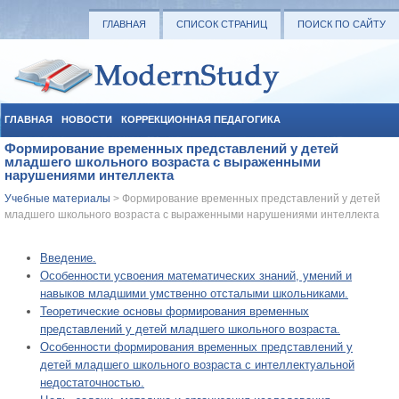
ГЛАВНАЯ
СПИСОК СТРАНИЦ
ПОИСК ПО САЙТУ
ГЛАВНАЯ
НОВОСТИ
КОРРЕКЦИОННАЯ ПЕДАГОГИКА
Формирование временных представлений у детей
СОЦИАЛЬНАЯ ПЕДАГОГИКА
УЧЕБНЫЕ МАТЕРИАЛЫ
младшего школьного возраста с выраженными
нарушениями интеллекта
Учебные материалы
> Формирование временных представлений у детей
младшего школьного возраста с выраженными нарушениями интеллекта
Введение.
Особенности усвоения математических знаний, умений и
навыков младшими умственно отсталыми школьниками.
Теоретические основы формирования временных
представлений у детей младшего школьного возраста.
Особенности формирования временных представлений у
детей младшего школьного возраста с интеллектуальной
недостаточностью.