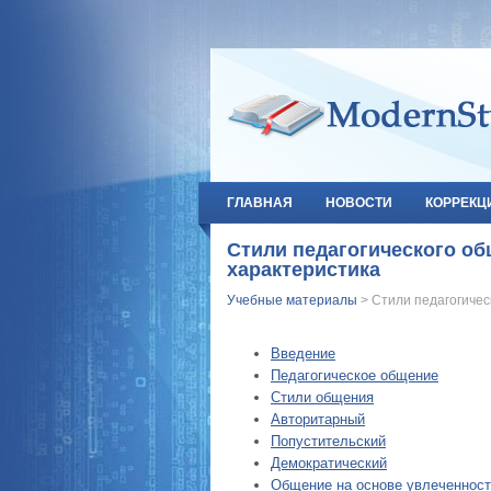
ГЛАВНАЯ
НОВОСТИ
КОРРЕКЦ
Стили педагогического об
характеристика
Учебные материалы
> Стили педагогичес
Введение
Педагогическое общение
Стили общения
Авторитарный
Попустительский
Демократический
Общение на основе увлеченност