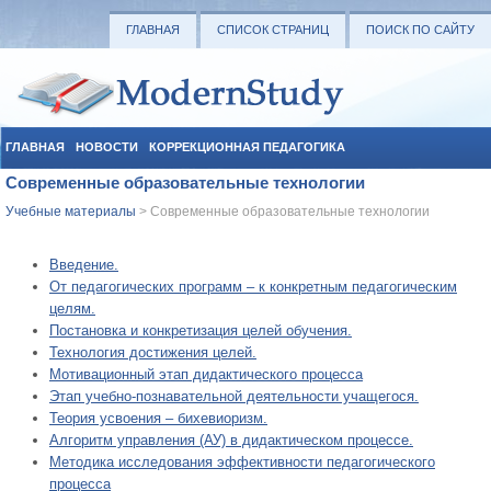
ГЛАВНАЯ
СПИСОК СТРАНИЦ
ПОИСК ПО САЙТУ
ГЛАВНАЯ
НОВОСТИ
КОРРЕКЦИОННАЯ ПЕДАГОГИКА
Современные образовательные технологии
СОЦИАЛЬНАЯ ПЕДАГОГИКА
УЧЕБНЫЕ МАТЕРИАЛЫ
Учебные материалы
> Современные образовательные технологии
Введение.
От педагогических программ – к конкретным педагогическим
целям.
Постановка и конкретизация целей обучения.
Технология достижения целей.
Мотивационный этап дидактического процесса
Этап учебно-познавательной деятельности учащегося.
Теория усвоения – бихевиоризм.
Алгоритм управления (АУ) в дидактическом процессе.
Методика исследования эффективности педагогического
процесса