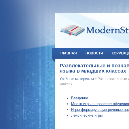
ГЛАВНАЯ
НОВОСТИ
КОРРЕКЦ
Развлекательные и познав
языка в младших классах
Учебные материалы
> Развлекательные и
классах
Введение.
Место игры в процессе обучения
Игры формирующие речевые на
Лексические игры.