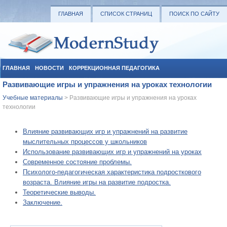
ГЛАВНАЯ
СПИСОК СТРАНИЦ
ПОИСК ПО САЙТУ
ГЛАВНАЯ
НОВОСТИ
КОРРЕКЦИОННАЯ ПЕДАГОГИКА
Развивающие игры и упражнения на уроках технологии
СОЦИАЛЬНАЯ ПЕДАГОГИКА
УЧЕБНЫЕ МАТЕРИАЛЫ
Учебные материалы
> Развивающие игры и упражнения на уроках
технологии
Влияние развивающих игр и упражнений на развитие
мыслительных процессов у школьников
Использование развивающих игр и упражнений на уроках
Современное состояние проблемы.
Психолого-педагогическая характеристика подросткового
возраста. Влияние игры на развитие подростка.
Теоретические выводы.
Заключение.