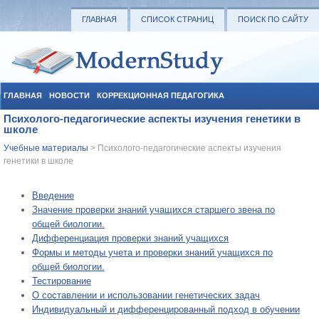
ГЛАВНАЯ
СПИСОК СТРАНИЦ
ПОИСК ПО САЙТУ
ГЛАВНАЯ
НОВОСТИ
КОРРЕКЦИОННАЯ ПЕДАГОГИКА
Психолого-педагогические аспекты изучения генетики в
СОЦИАЛЬНАЯ ПЕДАГОГИКА
УЧЕБНЫЕ МАТЕРИАЛЫ
школе
Учебные материалы
> Психолого-педагогические аспекты изучения
генетики в школе
Введение
Значение проверки знаний учащихся старшего звена по
общей биологии.
Дифференциация проверки знаний учащихся
Формы и методы учета и проверки знаний учащихся по
общей биологии.
Тестирование
О составлении и использовании генетических задач
Индивидуальный и дифференцированный подход в обучении