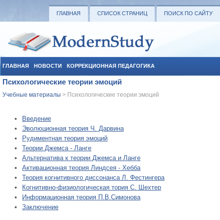
ГЛАВНАЯ
СПИСОК СТРАНИЦ
ПОИСК ПО САЙТУ
ГЛАВНАЯ
НОВОСТИ
КОРРЕКЦИОННАЯ ПЕДАГОГИКА
Психологические теории эмоций
СОЦИАЛЬНАЯ ПЕДАГОГИКА
УЧЕБНЫЕ МАТЕРИАЛЫ
Учебные материалы
> Психологические теории эмоций
Введение
Эволюционная теория Ч. Дарвина
Рудиментная теория эмоций
Теории Джемса - Ланге
Альтернатива к теории Джемса и Ланге
Активационная теория Линдсея - Хебба
Теория когнитивного диссонанса Л. Фестингера
Когнитивно-физиологическая тория С. Шехтер
Информационная теория П.В.Симонова
Заключение