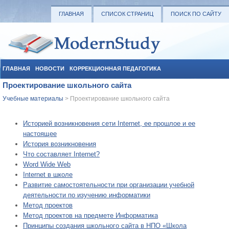
ГЛАВНАЯ
СПИСОК СТРАНИЦ
ПОИСК ПО САЙТУ
ГЛАВНАЯ
НОВОСТИ
КОРРЕКЦИОННАЯ ПЕДАГОГИКА
Проектирование школьного сайта
СОЦИАЛЬНАЯ ПЕДАГОГИКА
УЧЕБНЫЕ МАТЕРИАЛЫ
Учебные материалы
> Проектирование школьного сайта
Историей возникновения сети Internet, ее прошлое и ее
настоящее
История возникновения
Что составляет Internet?
Word Wide Web
Internet в школе
Развитие самостоятельности при организации учебной
деятельности по изучению информатики
Метод проектов
Метод проектов на предмете Информатика
Принципы создания школьного сайта в НПО «Школа