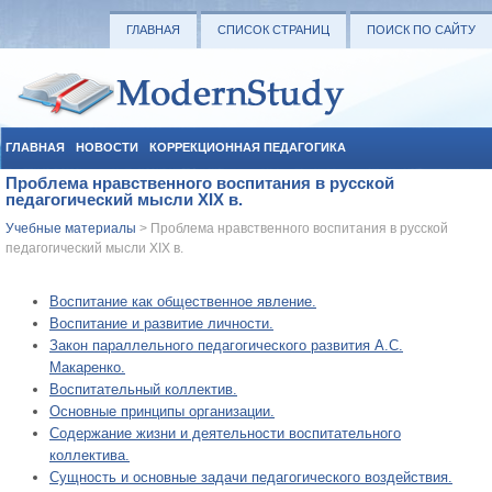
ГЛАВНАЯ
СПИСОК СТРАНИЦ
ПОИСК ПО САЙТУ
ГЛАВНАЯ
НОВОСТИ
КОРРЕКЦИОННАЯ ПЕДАГОГИКА
Проблема нравственного воспитания в русской
СОЦИАЛЬНАЯ ПЕДАГОГИКА
УЧЕБНЫЕ МАТЕРИАЛЫ
педагогический мысли XIX в.
Учебные материалы
> Проблема нравственного воспитания в русской
педагогический мысли XIX в.
Воспитание как общественное явление.
Воспитание и развитие личности.
Закон параллельного педагогического развития А.С.
Макаренко.
Воспитательный коллектив.
Основные принципы организации.
Содержание жизни и деятельности воспитательного
коллектива.
Сущность и основные задачи педагогического воздействия.