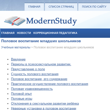
ГЛАВНАЯ
СПИСОК СТРАНИЦ
ПОИСК ПО САЙТУ
ГЛАВНАЯ
НОВОСТИ
КОРРЕКЦИОННАЯ ПЕДАГОГИКА
Половое воспитание младших школьников
СОЦИАЛЬНАЯ ПЕДАГОГИКА
УЧЕБНЫЕ МАТЕРИАЛЫ
Учебные материалы
> Половое воспитание младших школьников
Введение
Периоды в психосексуальном развитии.
Представление о поле
Сущность полового воспитания
Половое воспитание, его содержание
Практическое осуществление полового воспитания
Половая уравновешенность
Половой опыт
Половые игры
Отклонения в сексуальном развитии ребёнка
Неверные установки в половом воспитании