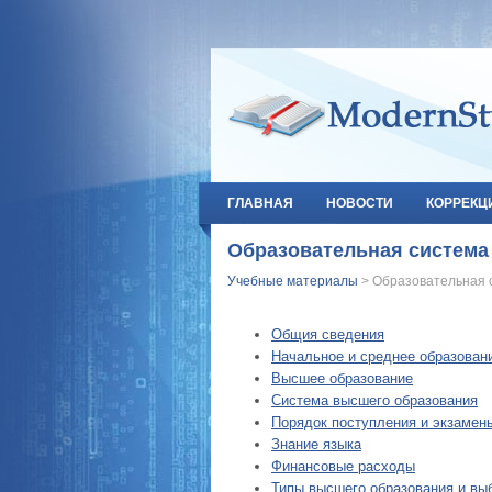
ГЛАВНАЯ
НОВОСТИ
КОРРЕКЦ
Образовательная система
Учебные материалы
> Образовательная 
Общия сведения
Начальное и среднее образован
Высшее образование
Система высшего образования
Порядок поступления и экзамен
Знание языка
Финансовые расходы
Типы высшего образования и вы