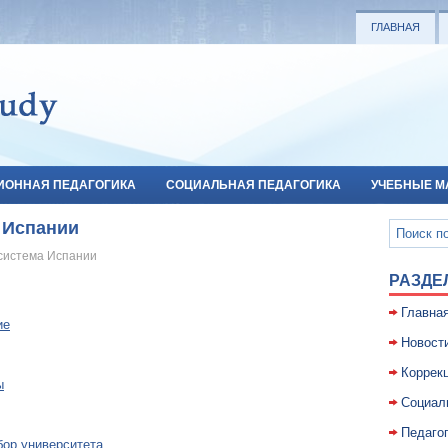
ГЛАВНАЯ
ИОННАЯ ПЕДАГОГИКА
СОЦИАЛЬНАЯ ПЕДАГОГИКА
УЧЕБНЫЕ М
 Испании
система Испании
РАЗДЕ
Главна
ие
Новост
Коррекц
ы
Социал
Педаго
бор университета