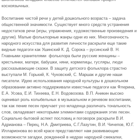
косноязычных.
Воспитание чистой речи у детей дошкольного возраста – задача
общественной значимости. Существует много средств устранения
недостатков речи (игры, упражнения, художественные произведения и
другие). Малые фольклорные жанры одни из них. Многозначность
народного искусства для развития личности раскрыли еще такие
видные педагоги как Ушинский К. Д. Сорока – русинский В. Н.
Главными хранителями фольклора были русские женщины –
крестьянки, матери, бабушки, няни, кормилицы, гусляры, люди
рассказывающие сказки. В защиту детского фольклора страстно
выступали М. Горький, К. Чуковский, С. Маршак и другие наши
писатели. Идею использования народной культуры в дошкольном
образовании активно поддерживали известные педагоги как Флерина,
Е.А. Усова, Е.И. Тихеева, Е.Н. Водовозова. В.П. Аникин высоко
оценивал роль колыбельных в музыкальном и речевом воспитании,
так как пение песен приучает ухо младенца различать тональность
слов, овладевает некоторыми элементами содержания этих песен.
Социально бытовой аспект пословиц и поговорок раскрыли В.И.
Адрианова – Перец, Н.А. Дмитриева, С.Г.Лазутин, В.И. Чичепов, Ю.Г.
Илларионова во всей красе представляют нам развивающие
возможности загадки, рожденной в недрах народной смекалки,