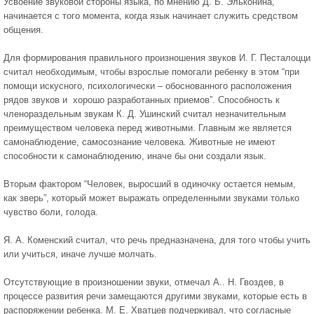
Усвоение звуковой стороны языка, по мнению Д. Б. Эльконина,
начинается с того момента, когда язык начинает служить средством
общения.
Для формирования правильного произношения звуков И. Г. Песталоцци
считал необходимым, чтобы взрослые помогали ребенку в этом “при
помощи искусного, психологически – обоснованного расположения
рядов звуков и хорошо разработанных приемов”. Способность к
членораздельным звукам К. Д. Ушинский считал незначительным
преимуществом человека перед животными. Главным же является
самонаблюдение, самосознание человека. Животные не имеют
способности к самонаблюдению, иначе бы они создали язык.
Вторым фактором “Человек, выросший в одиночку остается немым,
как зверь”, который может выражать определенными звуками только
чувство боли, голода.
Я. А. Коменский считал, что речь предназначена, для того чтобы учить
или учиться, иначе лучше молчать.
Отсутствующие в произношении звуки, отмечал А.. Н. Гвоздев, в
процессе развития речи замещаются другими звуками, которые есть в
распоряжении ребенка. М. Е. Хватцев подчеркивал, что согласные