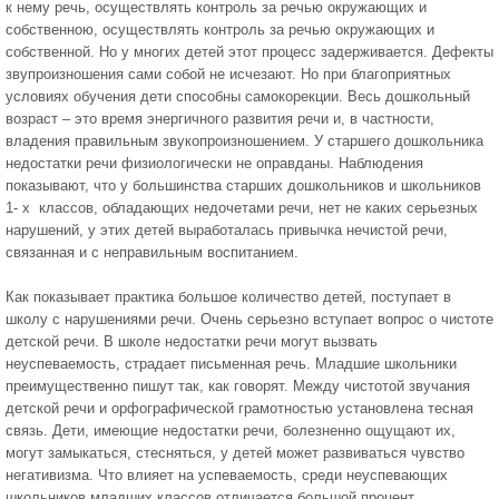
к нему речь, осуществлять контроль за речью окружающих и
собственною, осуществлять контроль за речью окружающих и
собственной. Но у многих детей этот процесс задерживается. Дефекты
звупроизношения сами собой не исчезают. Но при благоприятных
условиях обучения дети способны самокорекции. Весь дошкольный
возраст – это время энергичного развития речи и, в частности,
владения правильным звукопроизношением. У старшего дошкольника
недостатки речи физиологически не оправданы. Наблюдения
показывают, что у большинства старших дошкольников и школьников
1- х классов, обладающих недочетами речи, нет не каких серьезных
нарушений, у этих детей выработалась привычка нечистой речи,
связанная и с неправильным воспитанием.
Как показывает практика большое количество детей, поступает в
школу с нарушениями речи. Очень серьезно вступает вопрос о чистоте
детской речи. В школе недостатки речи могут вызвать
неуспеваемость, страдает письменная речь. Младшие школьники
преимущественно пишут так, как говорят. Между чистотой звучания
детской речи и орфографической грамотностью установлена тесная
связь. Дети, имеющие недостатки речи, болезненно ощущают их,
могут замыкаться, стесняться, у детей может развиваться чувство
негативизма. Что влияет на успеваемость, среди неуспевающих
школьников младших классов отличается большой процент