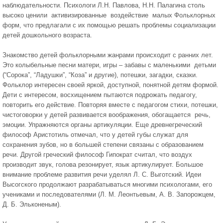
наблюдательности. Психологи Л.Н. Павлова, Н.Н. Палагина столь
высоко ценили активизированные воздействие малых Фольклорных
форм, что предлагали с их помощью решать проблемы социализации
детей дошкольного возраста.
Знакомство детей фольклорными жанрами происходит с ранних лет.
Это колыбельные песни матери, игры – забавы с маленькими детьми
(“Сорока”, “Ладушки”, “Коза” и другие), потешки, загадки, сказки.
Фольклор интересен своей яркой, доступной, понятной детям формой.
Дети с интересом, восхищением пытаются подрожать педагогу,
повторить его действие. Повторяя вместе с педагогом стихи, потешки,
чистоговорки у детей развивается воображения, обогащается речь,
эмоции. Упражняются органы артикуляции. Еще древнегреческий
философ Аристотиль отмечал, что у детей губы служат для
сохранения зубов, но в большей степени связаны с образованием
речи. Другой греческий философ Гипократ считал, что воздух
производит звук, голова резонирует, язык артикулирует. Большое
внимание проблеме развития речи уделял Л. С. Выготский. Идеи
Высогского продолжают разрабатываться многими психологами, его
учениками и последователями (Л. М. Леонтьевым, А. В. Запорожцем,
Д. Б. Эльконеным).