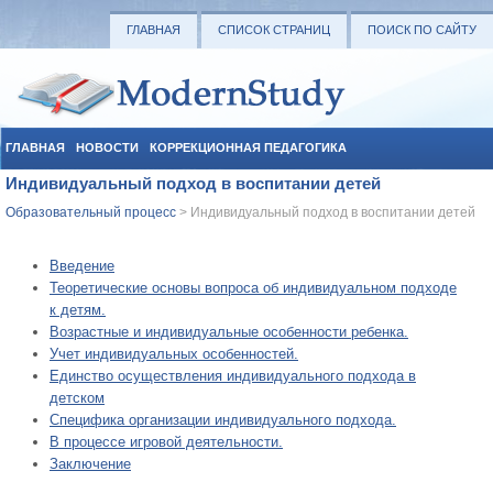
ГЛАВНАЯ
СПИСОК СТРАНИЦ
ПОИСК ПО САЙТУ
ГЛАВНАЯ
НОВОСТИ
КОРРЕКЦИОННАЯ ПЕДАГОГИКА
Индивидуальный подход в воспитании детей
СОЦИАЛЬНАЯ ПЕДАГОГИКА
УЧЕБНЫЕ МАТЕРИАЛЫ
Образовательный процесс
> Индивидуальный подход в воспитании детей
Введение
Теоретические основы вопроса об индивидуальном подходе
к детям.
Возрастные и индивидуальные особенности ребенка.
Учет индивидуальных особенностей.
Единство осуществления индивидуального подхода в
детском
Специфика организации индивидуального подхода.
В процессе игровой деятельности.
Заключение