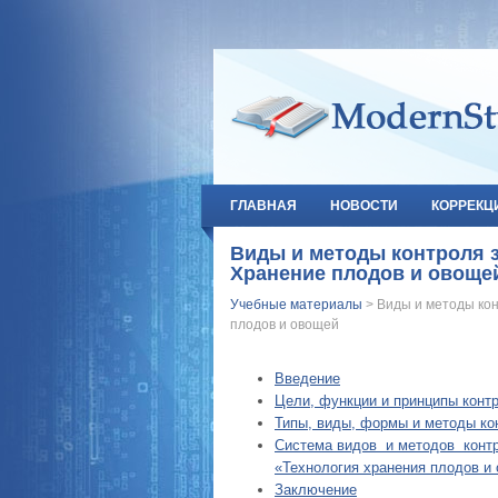
ГЛАВНАЯ
НОВОСТИ
КОРРЕКЦ
Виды и методы контроля 
Хранение плодов и овоще
Учебные материалы
> Виды и методы ко
плодов и овощей
Введение
Цели, функции и принципы контр
Типы, виды, формы и методы ко
Система видов и методов контр
«Технология хранения плодов и
Заключение