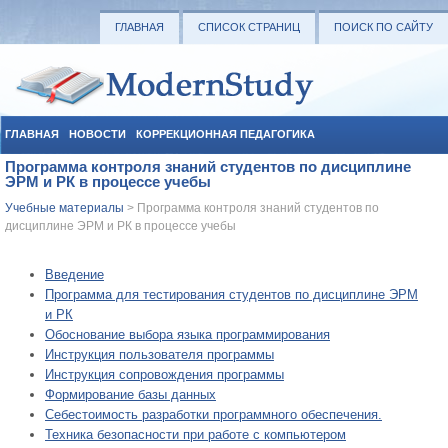
ГЛАВНАЯ
СПИСОК СТРАНИЦ
ПОИСК ПО САЙТУ
ГЛАВНАЯ
НОВОСТИ
КОРРЕКЦИОННАЯ ПЕДАГОГИКА
Программа контроля знаний студентов по дисциплине
СОЦИАЛЬНАЯ ПЕДАГОГИКА
УЧЕБНЫЕ МАТЕРИАЛЫ
ЭРМ и РК в процессе учебы
Учебные материалы
> Программа контроля знаний студентов по
дисциплине ЭРМ и РК в процессе учебы
Введение
Программа для тестирования студентов по дисциплине ЭРМ
и РК
Обоснование выбора языка программирования
Инструкция пользователя программы
Инструкция сопровождения программы
Формирование базы данных
Себестоимость разработки программного обеспечения.
Техника безопасности при работе с компьютером