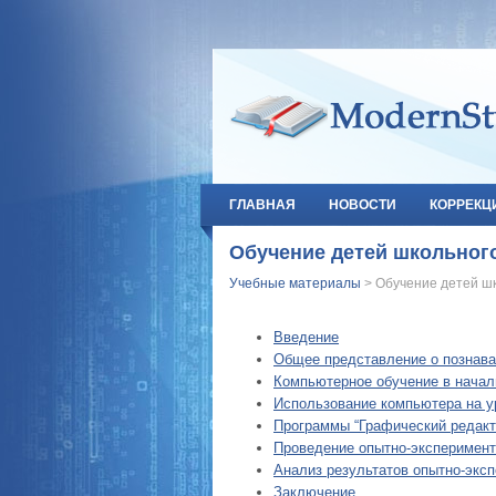
ГЛАВНАЯ
НОВОСТИ
КОРРЕКЦ
Обучение детей школьног
Учебные материалы
> Обучение детей шк
Введение
Общее представление о познава
Компьютерное обучение в начал
Использование компьютера на у
Программы “Графический редакт
Проведение опытно-эксперимент
Анализ результатов опытно-экс
Заключение.